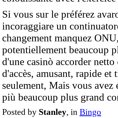
Si vous sur le préférez avar
incoraggiare un continuatore
changement manquez ONU, 
potentiellement beaucoup pl
d'une casinò accorder netto 
d'accès, amusant, rapide et t
seulement, Mais vous avez 
più beaucoup plus grand cont
Posted by
Stanley
, in
Bingo