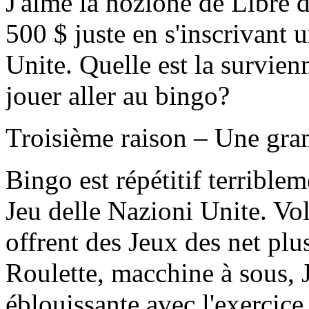
J'aime la nozione de Libre 
500 $ juste en s'inscrivant 
Unite. Quelle est la survie
jouer aller au bingo?
Troisième raison – Une gra
Bingo est répétitif terribl
Jeu delle Nazioni Unite. Vol
offrent des Jeux des net pl
Roulette, macchine à sous, J
éblouissante avec l'exercice